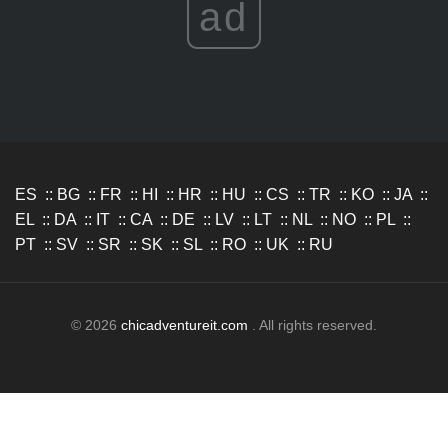
ad
ES
::
BG
::
FR
::
HI
::
HR
::
HU
::
CS
::
TR
::
KO
::
JA
::
EL
::
DA
::
IT
::
CA
::
DE
::
LV
::
LT
::
NL
::
NO
::
PL
::
PT
::
SV
::
SR
::
SK
::
SL
::
RO
::
UK
::
RU
© 2026
chicadventureit.com
. All rights reserved.