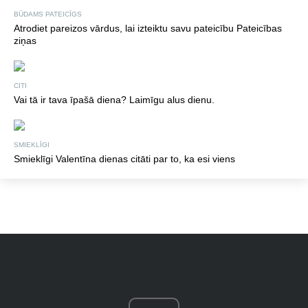
BŪDAMS PATEICĪGS
Atrodiet pareizos vārdus, lai izteiktu savu pateicību Pateicības
ziņas
CITI
Vai tā ir tava īpašā diena? Laimīgu alus dienu.
SMIEKLĪGI
Smieklīgi Valentīna dienas citāti par to, ka esi viens